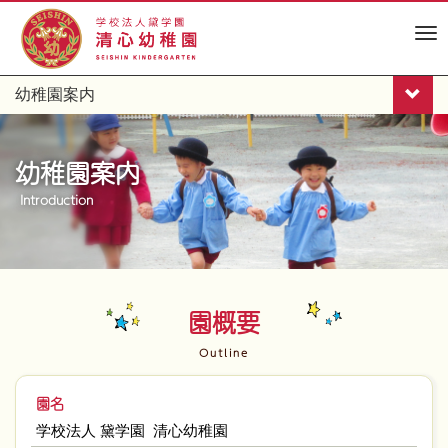
M
e
n
幼稚園案内
u
幼稚園案内
Introduction
園概要
Outline
園名
学校法人 黛学園 清心幼稚園