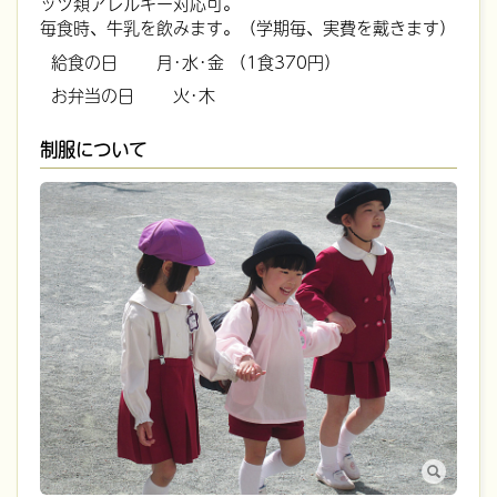
ッツ類アレルギー対応可。
毎食時、牛乳を飲みます。（学期毎、実費を戴きます）
給食の日
月･水･金 （1食370円）
お弁当の日
火･木
制服について